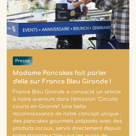
Presse
Madame Pancakes fait parler
d'elle sur France Bleu Gironde !
France Bleu Gironde a consacré un article
à notre aventure dans l'émission "Circuits
courts en Gironde". Une belle
reconnaissance de notre concept unique :
des pancakes gourmets préparés avec des
produits locaux, servis directement depuis
notre triporteur bleu sur les quais de