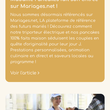
sur Mariages.net !
Nous sommes désormais référencés sur
Mariages.net, LA plateforme de référence
des futurs mariés ! Découvrez comment
notre triporteur électrique et nos pancakes
100% faits maison séduisent les couples en
quête d'originalité pour leur jour J.
Prestations personnalisées, animation
culinaire en direct et saveurs locales au
programme !
Voir l'article