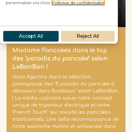
Presse
Madame Pancakes dans le top
des "paradis du pancake" selon
LeBonBon !
Nous figurons dans la sélection
prestigieuse des "5 paradis du pancake à
découvrir dans Bordeaux" selon LeBonBon
! Le média culinaire salue notre concept
unique de triporteur électrique et notre
"French Touch" qui revisite les pancakes
traditionnels. Une belle reconnaissance de
notre approche mobile et artisanale dans